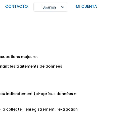
CONTACTO
MI CUENTA
Spanish
FRENCH
ENGLISH
PERSIAN
occupations majeures.
ernant les traitements de données
 ou indirectement (ci-après, « données »
 collecte, l’enregistrement, l’extraction,