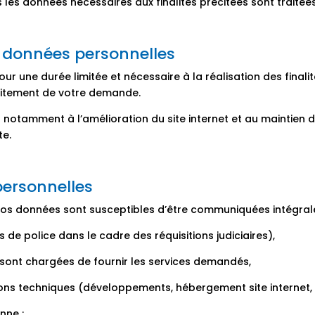
es données nécessaires aux finalités précitées sont traitées
 données personnelles
r une durée limitée et nécessaire à la réalisation des finali
aitement de votre demande.
notamment à l’amélioration du site internet et au maintien d
te.
personnelles
s, vos données sont susceptibles d’être communiquées intégral
és de police dans le cadre des réquisitions judiciaires),
 sont chargées de fournir les services demandés,
ons techniques (développements, hébergement site internet, 
nne :