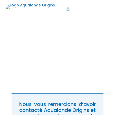
a
Accueil
»
Merci
Merci
Aqualande Origins, leader mondial de
la sélection génétique et de la
production de truites arc-en-ciel
Nous vous remercions d’avoir
contacté Aqualande Origins et